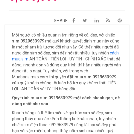
SHARE :
Mỗi người có nhiều quan niệm riêng về cái đẹp, với chiếc
sim 0929633979
mà quý khách quyết định mua này cũng
là một phạm trù tương đối như vậy. Có thế nhiều người đã
nghe đến sim số đẹp, sim dể nhớ rất nhiều, tuy nhiên
cách
mua sim
AN TOÀN - TIỆN LỢI - UY TÍN - CHÍNH XÁC thật dễ
dàng, nhanh gọn và đúng quy trình thì hẳn nhiều người vẫn
đang rất lo ngại. Tuy nhiên, với trang web
Muabansimso.com thì quyền
đặt mua sim 0929633979
của quý khách chúng tôi luôn hổ trợ quý khách thật TIỆN
LỢI - AN TOÀN và UY TÍN hàng đầu.
Quy trình mua sim 0929633979 một cách nhanh gọn, dễ
dàng nhất như sau.
Khánh hàng có thể tìm hiểu về giá bán sim số đẹp, sim
phong thủy qua các kênh thông tin khác nhau, tuy nhiên
chiếc sim điện thoại 0929633979 cũng là loại số đẹp phù
hợp với vận mệnh, phong thủy, năm sinh của nhiều quý