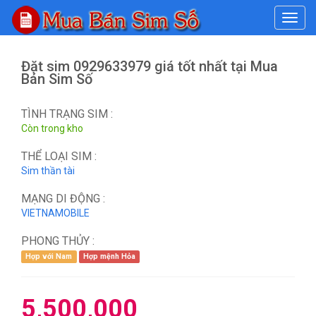
#
Đặt sim 0929633979 giá tốt nhất tại Mua
Bán Sim Số
TÌNH TRẠNG SIM :
Còn trong kho
THỂ LOẠI SIM :
Sim thần tài
MẠNG DI ĐỘNG :
VIETNAMOBILE
PHONG THỦY :
Hợp với Nam
Hợp mệnh Hỏa
5,500,000