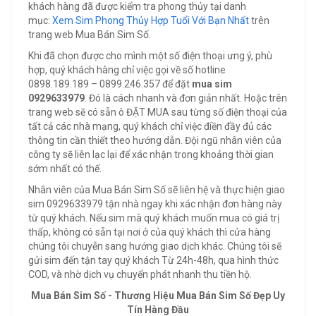
khách hàng đã được kiểm tra phong thủy tại danh
mục:
Xem Sim Phong Thủy Hợp Tuổi Với Bạn Nhất
trên
trang web Mua Bán Sim Số.
Khi đã chọn được cho mình một số điện thoại ưng ý, phù
hợp, quý khách hàng chỉ việc gọi về số hotline
0898.189.189 – 0899.246.357 để đặt
mua sim
0929633979
. Đó là cách nhanh và đơn giản nhất. Hoặc trên
trang web sẽ có sẵn ô ĐẶT MUA sau từng số điện thoại của
tất cả các nhà mạng, quý khách chỉ việc điền đầy đủ các
thông tin cần thiết theo hướng dẫn. Đội ngũ nhân viên của
công ty sẽ liên lạc lại để xác nhận trong khoảng thời gian
sớm nhất có thể.
Nhân viên của Mua Bán Sim Số sẽ liên hệ và thực hiện giao
sim 0929633979 tận nhà ngay khi xác nhận đơn hàng này
từ quý khách. Nếu sim mà quý khách muốn mua có giá trị
thấp, không có sẵn tại nơi ở của quý khách thì cửa hàng
chúng tôi chuyễn sang hướng giao dịch khác. Chúng tôi sẽ
gửi sim đến tận tay quý khách Từ 24h-48h, qua hình thức
COD, và nhờ dịch vụ chuyển phát nhanh thu tiền hộ.
Mua Bán Sim Số - Thương Hiệu Mua Bán Sim Số Đẹp Uy
Tín Hàng Đầu