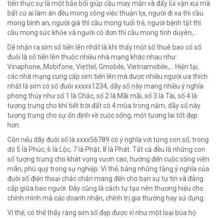
tiến thực sự là một bảo bối giúp cầu may mắn và đẩy lùi vận xui mà
bất cứ ai làm ăn đều mong công việc thuận lợi, người đi xa thì cầu
mong bình an, người già thì cầu mong tuổi trẻ, người bệnh tật thì
cầu mong sức khỏe và người cô đơn thì cầu mong tình duyên,…
Dễ nhận ra sim số tiến lên nhất là khi thấy một số thuê bao có số
đuôi là số tiến lên thuộc nhiều nhà mạng khác nhau như:
Vinaphone, Mobifone, Viettel, Gmobile, Vietnamobile,… Hiện tại,
các nhà mạng cung cấp sim tiến lên mà được nhiều người ưa thích
nhất là sim có số đuôi xxxxx1234, dãy số này mang nhiều ý nghĩa
phong thủy như số 1 là Chắc, số 2 là Mãi mãi, số 3 là Tài, số 4 là
tượng trưng cho khí tiết trời đất có 4 mùa trong năm, dãy số này
tượng trưng cho sự ổn định về cuộc sống, một tương lai tốt đẹp
hơn.
Còn nếu dãy đuôi số là xxxx56789 có ý nghĩa với từng con số, trong
đó 5 là Phúc, 6 là Lộc, 7 là Phật, 8 là Phát. Tất cả đều là những con
số tượng trưng cho khát vọng vươn cao, hướng đến cuộc sống viên
mãn, phú quý trong sự nghiệp. Vì thế, bằng những tầng ý nghĩa của
đuôi số điện thoại chắc chắn mang đến cho bạn sự tự tin và đẳng
cấp giữa bao người. Đây cũng là cách tự tạo nên thương hiệu cho
chính mình mà các doanh nhân, chính trị gia thường hay sử dụng.
Vì thế, có thể thấy rằng sim số đẹp được ví như một loại bùa hộ