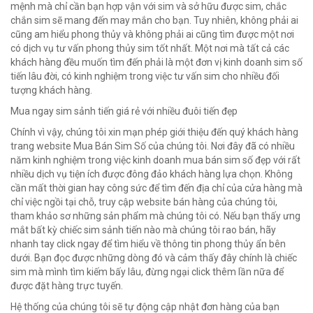
mệnh mà chỉ cần bạn hợp vận với sim và sở hữu được sim, chắc
chắn sim sẽ mang đến may mắn cho bạn. Tuy nhiên, không phải ai
cũng am hiểu phong thủy và không phải ai cũng tìm được một nơi
có dịch vụ tư vấn phong thủy sim tốt nhất. Một nơi mà tất cả các
khách hàng đều muốn tìm đến phải là một đơn vị kinh doanh sim số
tiến lâu đời, có kinh nghiệm trong việc tư vấn sim cho nhiều đối
tượng khách hàng.
Mua ngay sim sảnh tiến giá rẻ với nhiều đuôi tiến đẹp
Chính vì vậy, chúng tôi xin mạn phép giới thiệu đến quý khách hàng
trang website Mua Bán Sim Số của chúng tôi. Nơi đây đã có nhiều
năm kinh nghiệm trong việc kinh doanh mua bán sim số đẹp với rất
nhiều dịch vụ tiện ích được đông đảo khách hàng lựa chọn. Không
cần mất thời gian hay công sức để tìm đến địa chỉ của cửa hàng mà
chỉ việc ngồi tại chỗ, truy cập website bán hàng của chúng tôi,
tham khảo sơ những sản phẩm mà chúng tôi có. Nếu bạn thấy ưng
mắt bất kỳ chiếc sim sảnh tiến nào mà chúng tôi rao bán, hãy
nhanh tay click ngay để tìm hiểu về thông tin phong thủy ẩn bên
dưới. Bạn đọc được những dòng đó và cảm thấy đây chính là chiếc
sim mà mình tìm kiếm bấy lâu, đừng ngại click thêm lần nữa để
được đặt hàng trực tuyến.
Hệ thống của chúng tôi sẽ tự động cập nhật đơn hàng của bạn