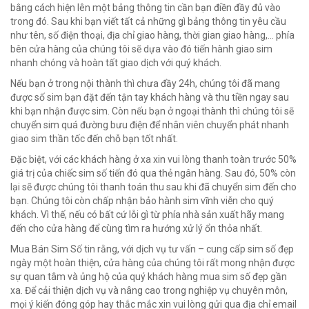
bằng cách hiện lên một bảng thông tin cần bạn điền đầy đủ vào
trong đó. Sau khi bạn viết tất cả những gì bảng thông tin yêu cầu
như tên, số điện thoại, địa chỉ giao hàng, thời gian giao hàng,… phía
bên cửa hàng của chúng tôi sẽ dựa vào đó tiến hành giao sim
nhanh chóng và hoàn tất giao dịch với quý khách.
Nếu bạn ở trong nội thành thì chưa đầy 24h, chúng tôi đã mang
được số sim bạn đặt đến tận tay khách hàng và thu tiền ngay sau
khi bạn nhận được sim. Còn nếu bạn ở ngoại thành thì chúng tôi sẽ
chuyển sim quá đường bưu điện để nhân viên chuyển phát nhanh
giao sim thần tốc đến chỗ bạn tốt nhất.
Đặc biệt, với các khách hàng ở xa xin vui lòng thanh toàn trước 50%
giá trị của chiếc sim số tiến đó qua thẻ ngân hàng. Sau đó, 50% còn
lại sẽ được chúng tôi thanh toán thu sau khi đã chuyển sim đến cho
bạn. Chúng tôi còn chấp nhận bảo hành sim vĩnh viễn cho quý
khách. Vì thế, nếu có bất cứ lỗi gì từ phía nhà sản xuất hãy mang
đến cho cửa hàng để cùng tìm ra hướng xử lý ổn thỏa nhất.
Mua Bán Sim Số tin rằng, với dịch vụ tư vấn – cung cấp sim số đẹp
ngày một hoàn thiện, cửa hàng của chúng tôi rất mong nhận được
sự quan tâm và ủng hộ của quý khách hàng mua sim số đẹp gần
xa. Để cải thiện dịch vụ và nâng cao trong nghiệp vụ chuyên môn,
mọi ý kiến đóng góp hay thắc mắc xin vui lòng gửi qua địa chỉ email