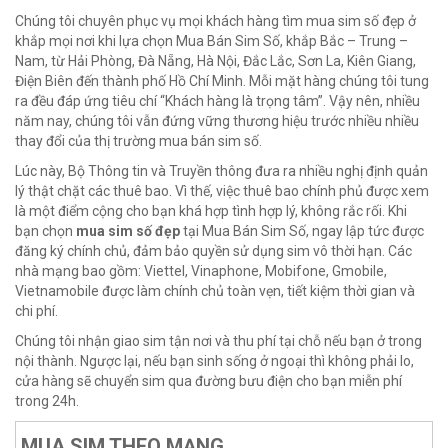
Chúng tôi chuyên phục vụ mọi khách hàng tìm mua sim số đẹp ở
khắp mọi nơi khi lựa chọn Mua Bán Sim Số, khắp Bắc – Trung –
Nam, từ Hải Phòng, Đà Nẵng, Hà Nội, Đắc Lắc, Sơn La, Kiên Giang,
Điện Biên đến thành phố Hồ Chí Minh. Mỗi mặt hàng chúng tôi tung
ra đều đáp ứng tiêu chí “Khách hàng là trọng tâm”. Vậy nên, nhiều
năm nay, chúng tôi vẫn đứng vững thương hiệu trước nhiều nhiều
thay đổi của thị trường mua bán sim số.
Lúc này, Bộ Thông tin và Truyền thông đưa ra nhiều nghị định quản
lý thật chặt các thuê bao. Vì thế, việc thuê bao chính phủ được xem
là một điểm cộng cho bạn khá hợp tình hợp lý, không rắc rối. Khi
bạn chọn
mua sim số đẹp
tại Mua Bán Sim Số, ngay lập tức được
đăng ký chính chủ, đảm bảo quyền sử dụng sim vô thời hạn. Các
nhà mạng bao gồm: Viettel, Vinaphone, Mobifone, Gmobile,
Vietnamobile được làm chính chủ toàn vẹn, tiết kiệm thời gian và
chi phí.
Chúng tôi nhận giao sim tận nơi và thu phí tại chỗ nếu bạn ở trong
nội thành. Ngược lại, nếu bạn sinh sống ở ngoại thì không phải lo,
cửa hàng sẽ chuyển sim qua đường bưu điện cho bạn miễn phí
trong 24h.
MUA SIM THEO MẠNG