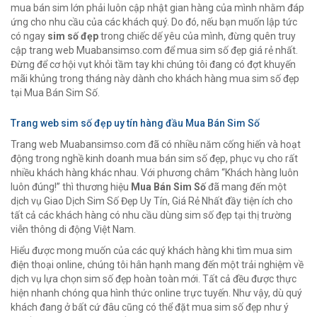
mua bán sim lớn phải luôn cập nhật gian hàng của mình nhằm đáp
ứng cho nhu cầu của các khách quý. Do đó, nếu bạn muốn lập tức
có ngay
sim số đẹp
trong chiếc dế yêu của mình, đừng quên truy
cập trang web Muabansimso.com để mua sim số đẹp giá rẻ nhất.
Đừng để cơ hội vụt khỏi tầm tay khi chúng tôi đang có đợt khuyến
mãi khủng trong tháng này dành cho khách hàng mua sim số đẹp
tại Mua Bán Sim Số.
Trang web sim số đẹp uy tín hàng đầu Mua Bán Sim Số
Trang web Muabansimso.com đã có nhiều năm cống hiến và hoạt
động trong nghề kinh doanh mua bán sim số đẹp, phục vụ cho rất
nhiều khách hàng khác nhau. Với phương châm “Khách hàng luôn
luôn đúng!” thì thương hiệu
Mua Bán Sim Số
đã mang đến một
dịch vụ Giao Dịch Sim Số Đẹp Uy Tín, Giá Rẻ Nhất đầy tiện ích cho
tất cả các khách hàng có nhu cầu dùng sim số đẹp tại thị trường
viễn thông di động Việt Nam.
Hiểu được mong muốn của các quý khách hàng khi tìm mua sim
điện thoại online, chúng tôi hân hạnh mang đến một trải nghiệm về
dịch vụ lựa chọn sim số đẹp hoàn toàn mới. Tất cả đều được thực
hiện nhanh chóng qua hình thức online trực tuyến. Như vậy, dù quý
khách đang ở bất cứ đâu cũng có thể đặt mua sim số đẹp như ý