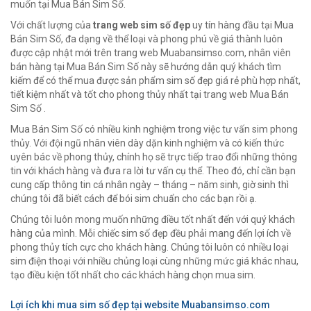
muốn tại Mua Bán Sim Số.
Với chất lượng của
trang web sim số đẹp
uy tín hàng đầu tại Mua
Bán Sim Số, đa dạng về thể loại và phong phú về giá thành luôn
được cập nhật mới trên trang web Muabansimso.com, nhân viên
bán hàng tại Mua Bán Sim Số này sẽ hướng dẫn quý khách tìm
kiếm để có thể mua được sản phẩm sim số đẹp giá rẻ phù hợp nhất,
tiết kiệm nhất và tốt cho phong thủy nhất tại trang web Mua Bán
Sim Số .
Mua Bán Sim Số có nhiều kinh nghiệm trong việc tư vấn sim phong
thủy. Với đội ngũ nhân viên dày dặn kinh nghiệm và có kiến thức
uyên bác về phong thủy, chính họ sẽ trực tiếp trao đổi những thông
tin với khách hàng và đưa ra lời tư vấn cụ thể. Theo đó, chỉ cần bạn
cung cấp thông tin cá nhân ngày – tháng – năm sinh, giờ sinh thì
chúng tôi đã biết cách để bói sim chuẩn cho các bạn rồi ạ.
Chúng tôi luôn mong muốn những điều tốt nhất đến với quý khách
hàng của mình. Mỗi chiếc sim số đẹp đều phải mang đến lợi ích về
phong thủy tích cực cho khách hàng. Chúng tôi luôn có nhiều loại
sim điện thoại với nhiều chủng loại cùng những mức giá khác nhau,
tạo điều kiện tốt nhất cho các khách hàng chọn mua sim.
Lợi ích khi mua sim số đẹp tại website Muabansimso.com