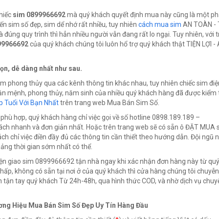
chiếc
sim 0899966692
mà quý khách quyết định mua này cũng là một p
ến sim số đẹp, sim dể nhớ rất nhiều, tuy nhiên
cách mua sim
AN TOÀN - 
đúng quy trình thì hẳn nhiều người vẫn đang rất lo ngại. Tuy nhiên, với 
99966692
của quý khách chúng tôi luôn hổ trợ quý khách thật TIỆN LỢI -
ọn, dễ dàng nhất như sau.
sim phong thủy qua các kênh thông tin khác nhau, tuy nhiên chiếc sim điệ
vận mệnh, phong thủy, năm sinh của nhiều quý khách hàng đã được kiểm 
 Tuổi Với Bạn Nhất
trên trang web Mua Bán Sim Số.
phù hợp, quý khách hàng chỉ việc gọi về số hotline 0898.189.189 –
 cách nhanh và đơn giản nhất. Hoặc trên trang web sẽ có sẵn ô ĐẶT MUA 
ch chỉ việc điền đầy đủ các thông tin cần thiết theo hướng dẫn. Đội ngũ 
hoảng thời gian sớm nhất có thể.
iện giao sim 0899966692 tận nhà ngay khi xác nhận đơn hàng này từ qu
ấp, không có sẵn tại nơi ở của quý khách thì cửa hàng chúng tôi chuyễn
n tận tay quý khách Từ 24h-48h, qua hình thức COD, và nhờ dịch vụ chuy
ơng Hiệu Mua Bán Sim Số Đẹp Uy Tín Hàng Đầu