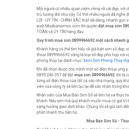
Mỗi người có nhiều quan niệm riêng về cái đẹp, với 
trù tương đối như vậy. Có thế nhiều người đã nghe đ
LỢI - UY TÍN - CHÍNH XÁC thật dễ dàng, nhanh gọn và 
web Muabansimso.com thì quyền
đặt mua sim 08
TOÀN và UY TÍN hàng đầu.
Quy trình mua sim 0899966692 một cách nhanh g
Khánh hàng có thể tìm hiểu về giá bán sim số đẹp, 
thoại 0899966692 cũng là loại số đẹp phù hợp với 
phong thủy tại danh mục:
Xem Sim Phong Thủy Hợp
Khi đã chọn được cho mình một số điện thoại ưng ý, 
0899.246.357 để đặt
mua sim 0899966692
. Đó là
từng số điện thoại của tất cả các nhà mạng, quý khá
viên của công ty sẽ liên lạc lại để xác nhận trong k
Nhân viên của Mua Bán Sim Số sẽ liên hệ và thực h
khách. Nếu sim mà quý khách muốn mua có giá trị th
sang hướng giao dịch khác. Chúng tôi sẽ gửi sim đế
phát nhanh thu tiền hộ.
Mua Bán Sim Số - Thư