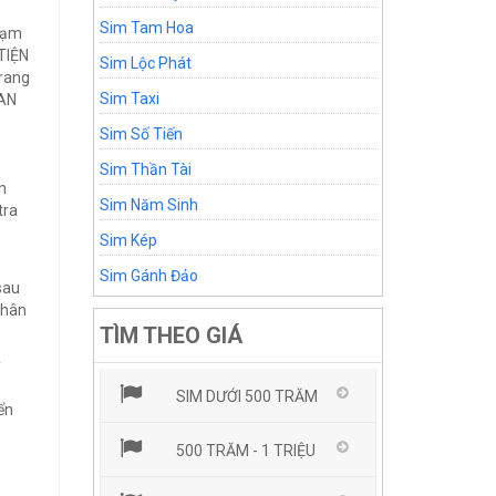
Sim Tam Hoa
hạm
TIỆN
Sim Lộc Phát
trang
Sim Taxi
 AN
Sim Số Tiến
Sim Thần Tài
n
Sim Năm Sinh
tra
Sim Kép
Sim Gánh Đảo
sau
nhân
TÌM THEO GIÁ
ý
SIM DƯỚI 500 TRĂM
ển
500 TRĂM - 1 TRIỆU