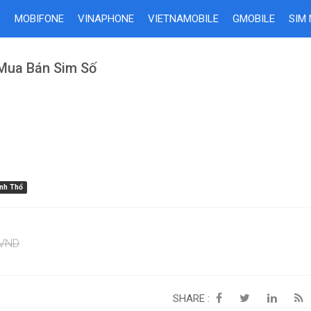
L
MOBIFONE
VINAPHONE
VIETNAMOBILE
GMOBILE
SIM
 Mua Bán Sim Số
nh Thổ
VND
SHARE :