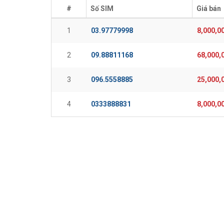
#
Số SIM
Giá bán
1
03.97779998
8,000,0
2
09.88811168
68,000,
3
096.5558885
25,000,
4
0333888831
8,000,0