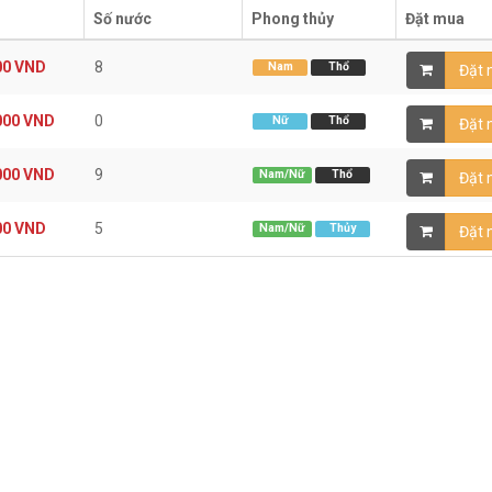
Số nước
Phong thủy
Đặt mua
00
VND
8
Nam
Thổ
Đặt
000
VND
0
Nữ
Thổ
Đặt
000
VND
9
Nam/Nữ
Thổ
Đặt
00
VND
5
Nam/Nữ
Thủy
Đặt