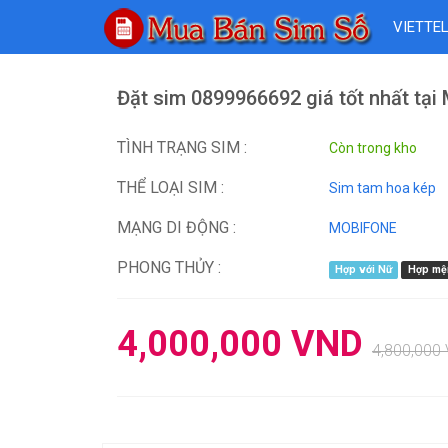
VIETTE
Đặt sim 0899966692 giá tốt nhất tại
TÌNH TRẠNG SIM :
Còn trong kho
THỂ LOẠI SIM :
Sim tam hoa kép
MẠNG DI ĐỘNG :
MOBIFONE
PHONG THỦY :
Hợp với Nữ
Hợp mệ
4,000,000
VND
4,800,000