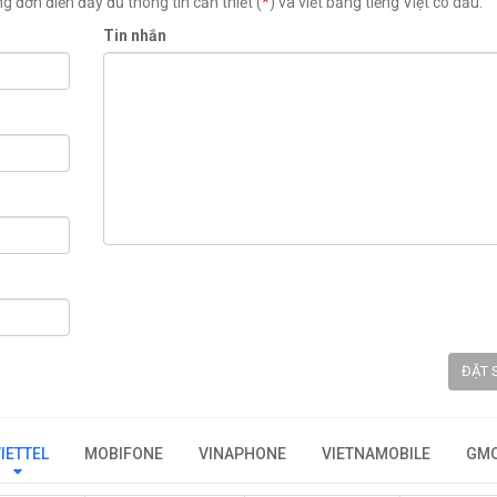
 đơn điền đầy đủ thông tin cần thiết (
*
) và viết bằng tiếng Việt có dấu.
Tin nhắn
ĐẶT 
IETTEL
MOBIFONE
VINAPHONE
VIETNAMOBILE
GMO