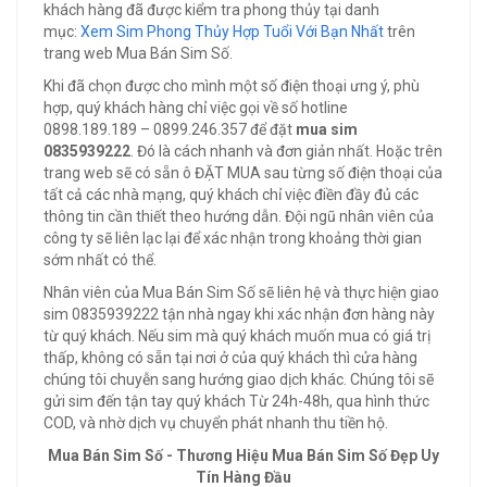
khách hàng đã được kiểm tra phong thủy tại danh
mục:
Xem Sim Phong Thủy Hợp Tuổi Với Bạn Nhất
trên
trang web Mua Bán Sim Số.
Khi đã chọn được cho mình một số điện thoại ưng ý, phù
hợp, quý khách hàng chỉ việc gọi về số hotline
0898.189.189 – 0899.246.357 để đặt
mua sim
0835939222
. Đó là cách nhanh và đơn giản nhất. Hoặc trên
trang web sẽ có sẵn ô ĐẶT MUA sau từng số điện thoại của
tất cả các nhà mạng, quý khách chỉ việc điền đầy đủ các
thông tin cần thiết theo hướng dẫn. Đội ngũ nhân viên của
công ty sẽ liên lạc lại để xác nhận trong khoảng thời gian
sớm nhất có thể.
Nhân viên của Mua Bán Sim Số sẽ liên hệ và thực hiện giao
sim 0835939222 tận nhà ngay khi xác nhận đơn hàng này
từ quý khách. Nếu sim mà quý khách muốn mua có giá trị
thấp, không có sẵn tại nơi ở của quý khách thì cửa hàng
chúng tôi chuyễn sang hướng giao dịch khác. Chúng tôi sẽ
gửi sim đến tận tay quý khách Từ 24h-48h, qua hình thức
COD, và nhờ dịch vụ chuyển phát nhanh thu tiền hộ.
Mua Bán Sim Số - Thương Hiệu Mua Bán Sim Số Đẹp Uy
Tín Hàng Đầu