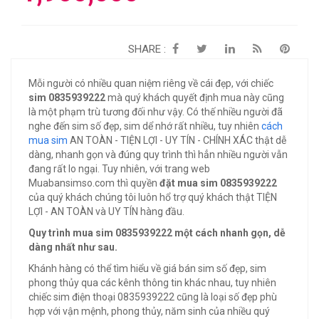
SHARE :
Mỗi người có nhiều quan niệm riêng về cái đẹp, với chiếc
sim 0835939222
mà quý khách quyết định mua này cũng
là một phạm trù tương đối như vậy. Có thế nhiều người đã
nghe đến sim số đẹp, sim dể nhớ rất nhiều, tuy nhiên
cách
mua sim
AN TOÀN - TIỆN LỢI - UY TÍN - CHÍNH XÁC thật dễ
dàng, nhanh gọn và đúng quy trình thì hẳn nhiều người vẫn
đang rất lo ngại. Tuy nhiên, với trang web
Muabansimso.com thì quyền
đặt mua sim 0835939222
của quý khách chúng tôi luôn hổ trợ quý khách thật TIỆN
LỢI - AN TOÀN và UY TÍN hàng đầu.
Quy trình mua sim 0835939222 một cách nhanh gọn, dễ
dàng nhất như sau.
Khánh hàng có thể tìm hiểu về giá bán sim số đẹp, sim
phong thủy qua các kênh thông tin khác nhau, tuy nhiên
chiếc sim điện thoại 0835939222 cũng là loại số đẹp phù
hợp với vận mệnh, phong thủy, năm sinh của nhiều quý