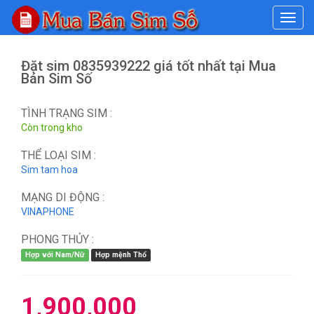
#
Đặt sim 0835939222 giá tốt nhất tại Mua
Bán Sim Số
TÌNH TRẠNG SIM :
Còn trong kho
THỂ LOẠI SIM :
Sim tam hoa
MẠNG DI ĐỘNG :
VINAPHONE
PHONG THỦY :
Hợp với Nam/Nữ
Hợp mệnh Thổ
1,900,000