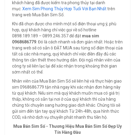
khách hàng đã được kiểm tra phong thủy tại danh
mục:
Xem Sim Phong Thủy Hợp Tuổi Với Bạn Nhất
trên
trang web Mua Bán Sim Số.
Khi đã chọn được cho mình một số điện thoại ưng ý, phù
hợp, quý khách hàng chỉ việc gọi về số hotline
0898.189.189 – 0899.246.357 để đặt
mua sim
0968686779
. Đó là cách nhanh và đơn giản nhất. Hoặc trên
trang web sẽ có sẵn ô ĐẶT MUA sau từng số điện thoại của
tất cả các nhà mạng, quý khách chỉ việc điền đầy đủ các
thông tin cần thiết theo hướng dẫn. Đội ngũ nhân viên của
công ty sẽ liên lạc lại để xác nhận trong khoảng thời gian
sớm nhất có thể.
Nhân viên của Mua Bán Sim Số sẽ liên hệ và thực hiện giao
sim 0968686779 tận nhà ngay khi xác nhận đơn hàng này
từ quý khách. Nếu sim mà quý khách muốn mua có giá trị
thấp, không có sẵn tại nơi ở của quý khách thì cửa hàng
chúng tôi chuyễn sang hướng giao dịch khác. Chúng tôi sẽ
gửi sim đến tận tay quý khách Từ 24h-48h, qua hình thức
COD, và nhờ dịch vụ chuyển phát nhanh thu tiền hộ.
Mua Bán Sim Số - Thương Hiệu Mua Bán Sim Số Đẹp Uy
Tín Hàng Đầu