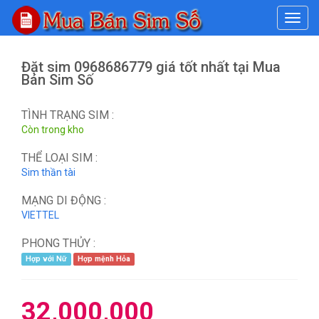
#
Đặt sim 0968686779 giá tốt nhất tại Mua
Bán Sim Số
TÌNH TRẠNG SIM :
Còn trong kho
THỂ LOẠI SIM :
Sim thần tài
MẠNG DI ĐỘNG :
VIETTEL
PHONG THỦY :
Hợp với Nữ
Hợp mệnh Hỏa
32,000,000