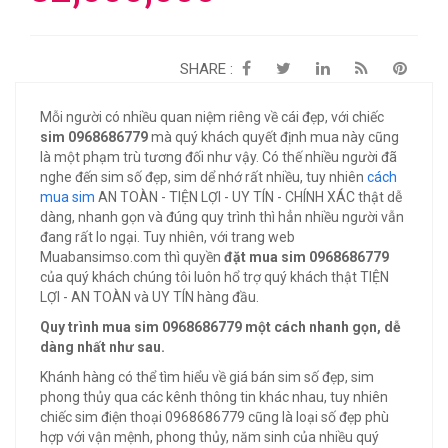
SHARE :
Mỗi người có nhiều quan niệm riêng về cái đẹp, với chiếc
sim 0968686779
mà quý khách quyết định mua này cũng
là một phạm trù tương đối như vậy. Có thế nhiều người đã
nghe đến sim số đẹp, sim dể nhớ rất nhiều, tuy nhiên
cách
mua sim
AN TOÀN - TIỆN LỢI - UY TÍN - CHÍNH XÁC thật dễ
dàng, nhanh gọn và đúng quy trình thì hẳn nhiều người vẫn
đang rất lo ngại. Tuy nhiên, với trang web
Muabansimso.com thì quyền
đặt mua sim 0968686779
của quý khách chúng tôi luôn hổ trợ quý khách thật TIỆN
LỢI - AN TOÀN và UY TÍN hàng đầu.
Quy trình mua sim 0968686779 một cách nhanh gọn, dễ
dàng nhất như sau.
Khánh hàng có thể tìm hiểu về giá bán sim số đẹp, sim
phong thủy qua các kênh thông tin khác nhau, tuy nhiên
chiếc sim điện thoại 0968686779 cũng là loại số đẹp phù
hợp với vận mệnh, phong thủy, năm sinh của nhiều quý