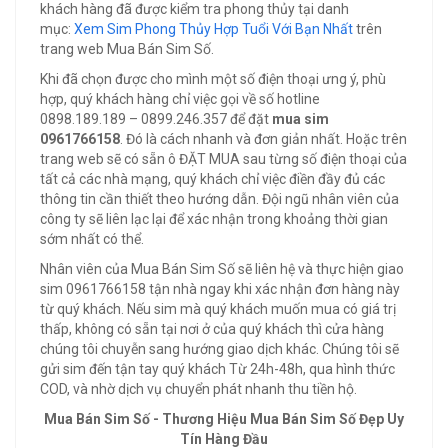
khách hàng đã được kiểm tra phong thủy tại danh
mục:
Xem Sim Phong Thủy Hợp Tuổi Với Bạn Nhất
trên
trang web Mua Bán Sim Số.
Khi đã chọn được cho mình một số điện thoại ưng ý, phù
hợp, quý khách hàng chỉ việc gọi về số hotline
0898.189.189 – 0899.246.357 để đặt
mua sim
0961766158
. Đó là cách nhanh và đơn giản nhất. Hoặc trên
trang web sẽ có sẵn ô ĐẶT MUA sau từng số điện thoại của
tất cả các nhà mạng, quý khách chỉ việc điền đầy đủ các
thông tin cần thiết theo hướng dẫn. Đội ngũ nhân viên của
công ty sẽ liên lạc lại để xác nhận trong khoảng thời gian
sớm nhất có thể.
Nhân viên của Mua Bán Sim Số sẽ liên hệ và thực hiện giao
sim 0961766158 tận nhà ngay khi xác nhận đơn hàng này
từ quý khách. Nếu sim mà quý khách muốn mua có giá trị
thấp, không có sẵn tại nơi ở của quý khách thì cửa hàng
chúng tôi chuyễn sang hướng giao dịch khác. Chúng tôi sẽ
gửi sim đến tận tay quý khách Từ 24h-48h, qua hình thức
COD, và nhờ dịch vụ chuyển phát nhanh thu tiền hộ.
Mua Bán Sim Số - Thương Hiệu Mua Bán Sim Số Đẹp Uy
Tín Hàng Đầu