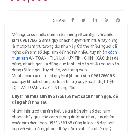
SHARE :
Mỗi người có nhiều quan niệm riêng về cái đẹp, với chiếc
sim 0961766158
mà quý khách quyết định mua này cũng
là một phạm trù tương đối như vậy. Có thế nhiều người đã
nghe đến sim số đẹp, sim dể nhớ rất nhiều, tuy nhiên
cách
mua sim
AN TOÀN - TIỆN LỢI - UY TÍN - CHÍNH XÁC thật dễ
dàng, nhanh gọn và đúng quy trình thì hẳn nhiều người vẫn
đang rất lo ngại. Tuy nhiên, với trang web
Muabansimso.com thì quyền
đặt mua sim 0961766158
của quý khách chúng tôi luôn hổ trợ quý khách thật TIỆN
LỢI - AN TOÀN và UY TÍN hàng đầu.
Quy trình mua sim 0961766158 một cách nhanh gọn, dễ
dàng nhất như sau.
Khánh hàng có thể tìm hiểu về giá bán sim số đẹp, sim
phong thủy qua các kênh thông tin khác nhau, tuy nhiên
chiếc sim điện thoại 0961766158 cũng là loại số đẹp phù
hợp với vận mệnh, phong thủy, năm sinh của nhiều quý