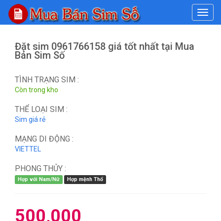
#
Đặt sim 0961766158 giá tốt nhất tại Mua
Bán Sim Số
TÌNH TRẠNG SIM :
Còn trong kho
THỂ LOẠI SIM :
Sim giá rẻ
MẠNG DI ĐỘNG :
VIETTEL
PHONG THỦY :
Hợp với Nam/Nữ
Hợp mệnh Thổ
500,000