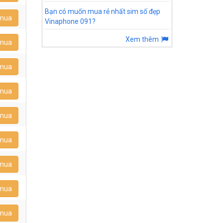
Bạn có muốn mua rẻ nhất sim số đẹp
 mua
Vinaphone 091?
Xem thêm
 mua
 mua
 mua
 mua
 mua
 mua
 mua
 mua