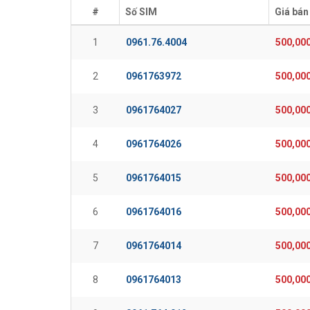
#
Số SIM
Giá bán
1
0961.76.4004
500,00
2
0961763972
500,00
3
0961764027
500,00
4
0961764026
500,00
5
0961764015
500,00
6
0961764016
500,00
7
0961764014
500,00
8
0961764013
500,00