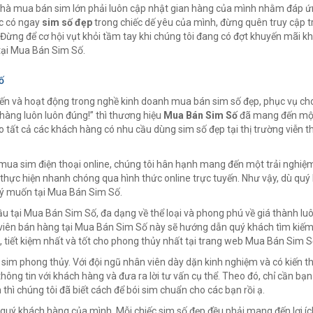
 nhà mua bán sim lớn phải luôn cập nhật gian hàng của mình nhằm đáp 
ức có ngay
sim số đẹp
trong chiếc dế yêu của mình, đừng quên truy cập 
ừng để cơ hội vụt khỏi tầm tay khi chúng tôi đang có đợt khuyến mãi k
tại Mua Bán Sim Số.
ố
 và hoạt động trong nghề kinh doanh mua bán sim số đẹp, phục vụ cho
àng luôn luôn đúng!” thì thương hiệu
Mua Bán Sim Số
đã mang đến một
o tất cả các khách hàng có nhu cầu dùng sim số đẹp tại thị trường viễn t
ua sim điện thoại online, chúng tôi hân hạnh mang đến một trải nghiệm
thực hiện nhanh chóng qua hình thức online trực tuyến. Như vậy, dù quý
 ý muốn tại Mua Bán Sim Số.
ầu tại Mua Bán Sim Số, đa dạng về thể loại và phong phú về giá thành lu
iên bán hàng tại Mua Bán Sim Số này sẽ hướng dẫn quý khách tìm kiếm
tiết kiệm nhất và tốt cho phong thủy nhất tại trang web Mua Bán Sim S
sim phong thủy. Với đội ngũ nhân viên dày dặn kinh nghiệm và có kiến t
thông tin với khách hàng và đưa ra lời tư vấn cụ thể. Theo đó, chỉ cần bạ
thì chúng tôi đã biết cách để bói sim chuẩn cho các bạn rồi ạ.
quý khách hàng của mình. Mỗi chiếc sim số đẹp đều phải mang đến lợi íc