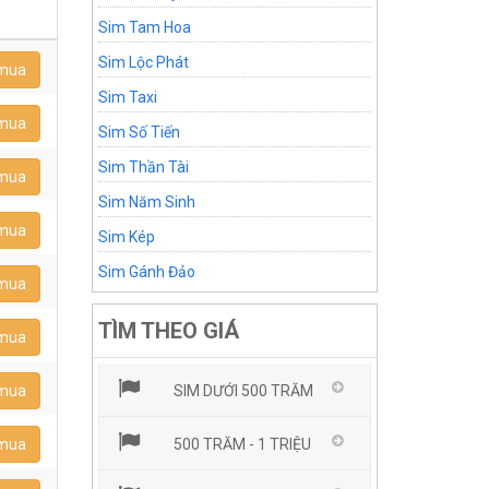
Sim Tam Hoa
Sim Lộc Phát
 mua
Sim Taxi
 mua
Sim Số Tiến
Sim Thần Tài
 mua
Sim Năm Sinh
 mua
Sim Kép
Sim Gánh Đảo
 mua
TÌM THEO GIÁ
 mua
 mua
SIM DƯỚI 500 TRĂM
 mua
500 TRĂM - 1 TRIỆU