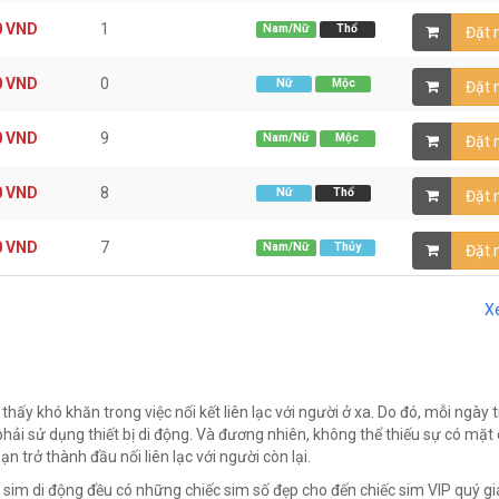
0
VND
1
Nam/Nữ
Thổ
Đặt
0
VND
0
Nữ
Mộc
Đặt
0
VND
9
Nam/Nữ
Mộc
Đặt
0
VND
8
Nữ
Thổ
Đặt
0
VND
7
Nam/Nữ
Thủy
Đặt
X
y khó khăn trong việc nối kết liên lạc với người ở xa. Do đó, mỗi ngày 
ải sử dụng thiết bị di động. Và đương nhiên, không thể thiếu sự có mặt
 trở thành đầu nối liên lạc với người còn lại.
c sim di động đều có những chiếc sim số đẹp cho đến chiếc sim VIP quý gi