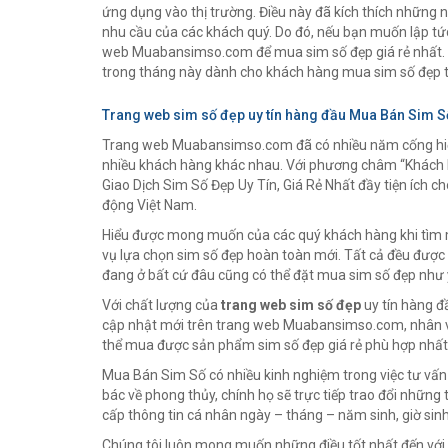
ứng dụng vào thị trường. Điều này đã kích thích những
nhu cầu của các khách quý. Do đó, nếu bạn muốn lập t
web Muabansimso.com để mua sim số đẹp giá rẻ nhất. Đ
trong tháng này dành cho khách hàng mua sim số đẹp 
Trang web sim số đẹp uy tín hàng đầu Mua Bán Sim S
Trang web Muabansimso.com đã có nhiều năm cống hiến
nhiều khách hàng khác nhau. Với phương châm “Khách h
Giao Dịch Sim Số Đẹp Uy Tín, Giá Rẻ Nhất đầy tiện ích ch
động Việt Nam.
Hiểu được mong muốn của các quý khách hàng khi tìm m
vụ lựa chọn sim số đẹp hoàn toàn mới. Tất cả đều được 
đang ở bất cứ đâu cũng có thể đặt mua sim số đẹp như
Với chất lượng của
trang web sim số đẹp
uy tín hàng đ
cập nhật mới trên trang web Muabansimso.com, nhân v
thể mua được sản phẩm sim số đẹp giá rẻ phù hợp nhất, 
Mua Bán Sim Số có nhiều kinh nghiệm trong việc tư vấn 
bác về phong thủy, chính họ sẽ trực tiếp trao đổi những 
cấp thông tin cá nhân ngày – tháng – năm sinh, giờ sinh 
Chúng tôi luôn mong muốn những điều tốt nhất đến với 