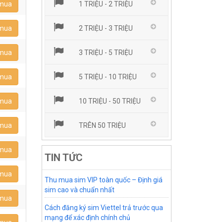
 mua
1 TRIỆU - 2 TRIỆU
 mua
2 TRIỆU - 3 TRIỆU
 mua
3 TRIỆU - 5 TRIỆU
 mua
5 TRIỆU - 10 TRIỆU
 mua
10 TRIỆU - 50 TRIỆU
 mua
TRÊN 50 TRIỆU
 mua
TIN TỨC
 mua
Thu mua sim VIP toàn quốc – Định giá
sim cao và chuẩn nhất
 mua
Cách đăng ký sim Viettel trả trước qua
mạng để xác định chính chủ