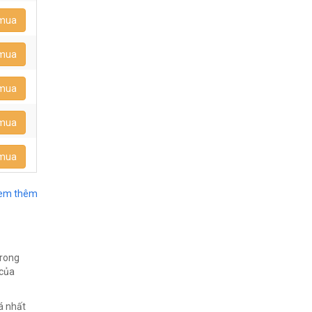
 mua
 mua
 mua
 mua
 mua
em thêm
trong
 của
á nhất