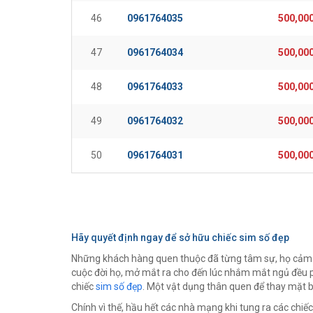
46
0961764035
500,00
47
0961764034
500,00
48
0961764033
500,00
49
0961764032
500,00
50
0961764031
500,00
Hãy quyết định ngay để sở hữu chiếc sim số đẹp
Những khách hàng quen thuộc đã từng tâm sự, họ cảm thấ
cuộc đời họ, mở mắt ra cho đến lúc nhắm mắt ngủ đều ph
chiếc
sim số đẹp
. Một vật dụng thân quen để thay mặt bạn
Chính vì thế, hầu hết các nhà mạng khi tung ra các chiế