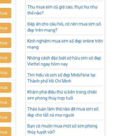
Thu mua sim cũ giá cao, thực hư như
 mua
thế nào?
Đáp án cho câu hỏi, có nên mua sim số
 mua
đẹp trên mạng?
Kinh nghiệm mua sim số đẹp online trên
 mua
mạng
 mua
Những cách đặc biệt sở hữu sim số đẹp
Viettel ngay hôm nay
 mua
Tìm hiểu về sim số đẹp Mobifone tại
Thành phố Hồ Chí Minh
 mua
Khám phá điều thú vị bên trong chiếc
sim phong thủy hợp tuổi
 mua
Thảo luận làm thế nào để mua sim số
đẹp cho tất cả mọi người
 mua
Bạn có muốn mua một số sim phong
 mua
thủy tuyệt vời?