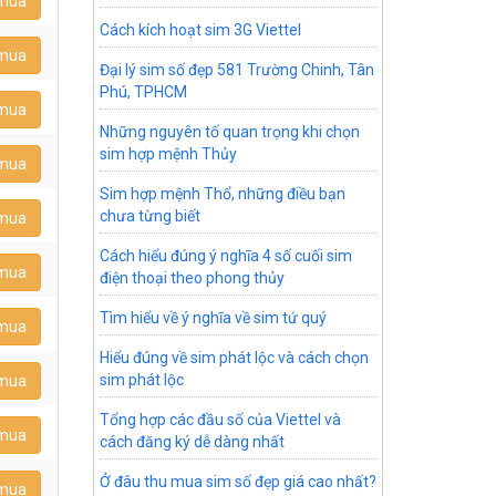
 mua
Cách kích hoạt sim 3G Viettel
 mua
Đại lý sim số đẹp 581 Trường Chinh, Tân
Phú, TPHCM
 mua
Những nguyên tố quan trọng khi chọn
sim hợp mệnh Thủy
 mua
Sim hợp mệnh Thổ, những điều bạn
chưa từng biết
 mua
Cách hiểu đúng ý nghĩa 4 số cuối sim
 mua
điện thoại theo phong thủy
Tìm hiểu về ý nghĩa về sim tứ quý
 mua
Hiểu đúng về sim phát lộc và cách chọn
sim phát lộc
 mua
Tổng hợp các đầu số của Viettel và
 mua
cách đăng ký dễ dàng nhất
Ở đâu thu mua sim số đẹp giá cao nhất?
 mua