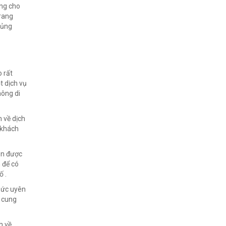
ứng cho
trang
hủng
 rất
 dịch vụ
hông di
 về dịch
 khách
ôn được
 để có
ố .
hức uyên
n cung
h về