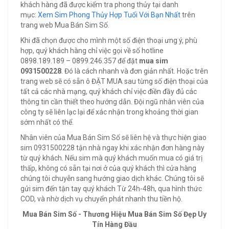
khách hàng đã được kiểm tra phong thủy tại danh
mục:
Xem Sim Phong Thủy Hợp Tuổi Với Bạn Nhất
trên
trang web Mua Bán Sim Số.
Khi đã chọn được cho mình một số điện thoại ưng ý, phù
hợp, quý khách hàng chỉ việc gọi về số hotline
0898.189.189 – 0899.246.357 để đặt
mua sim
0931500228
. Đó là cách nhanh và đơn giản nhất. Hoặc trên
trang web sẽ có sẵn ô ĐẶT MUA sau từng số điện thoại của
tất cả các nhà mạng, quý khách chỉ việc điền đầy đủ các
thông tin cần thiết theo hướng dẫn. Đội ngũ nhân viên của
công ty sẽ liên lạc lại để xác nhận trong khoảng thời gian
sớm nhất có thể.
Nhân viên của Mua Bán Sim Số sẽ liên hệ và thực hiện giao
sim 0931500228 tận nhà ngay khi xác nhận đơn hàng này
từ quý khách. Nếu sim mà quý khách muốn mua có giá trị
thấp, không có sẵn tại nơi ở của quý khách thì cửa hàng
chúng tôi chuyễn sang hướng giao dịch khác. Chúng tôi sẽ
gửi sim đến tận tay quý khách Từ 24h-48h, qua hình thức
COD, và nhờ dịch vụ chuyển phát nhanh thu tiền hộ.
Mua Bán Sim Số - Thương Hiệu Mua Bán Sim Số Đẹp Uy
Tín Hàng Đầu