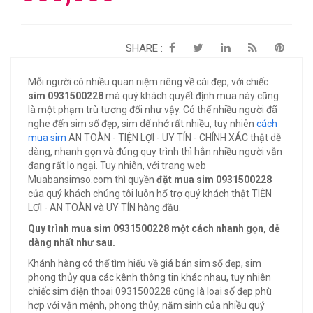
SHARE :
Mỗi người có nhiều quan niệm riêng về cái đẹp, với chiếc
sim 0931500228
mà quý khách quyết định mua này cũng
là một phạm trù tương đối như vậy. Có thế nhiều người đã
nghe đến sim số đẹp, sim dể nhớ rất nhiều, tuy nhiên
cách
mua sim
AN TOÀN - TIỆN LỢI - UY TÍN - CHÍNH XÁC thật dễ
dàng, nhanh gọn và đúng quy trình thì hẳn nhiều người vẫn
đang rất lo ngại. Tuy nhiên, với trang web
Muabansimso.com thì quyền
đặt mua sim 0931500228
của quý khách chúng tôi luôn hổ trợ quý khách thật TIỆN
LỢI - AN TOÀN và UY TÍN hàng đầu.
Quy trình mua sim 0931500228 một cách nhanh gọn, dễ
dàng nhất như sau.
Khánh hàng có thể tìm hiểu về giá bán sim số đẹp, sim
phong thủy qua các kênh thông tin khác nhau, tuy nhiên
chiếc sim điện thoại 0931500228 cũng là loại số đẹp phù
hợp với vận mệnh, phong thủy, năm sinh của nhiều quý