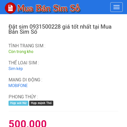
#
Đặt sim 0931500228 giá tốt nhất tại Mua
Bán Sim Số
TÌNH TRẠNG SIM :
Còn trong kho
THỂ LOẠI SIM :
Sim kép
MẠNG DI ĐỘNG :
MOBIFONE
PHONG THỦY :
Hợp với Nữ
Hợp mệnh Thổ
500,000