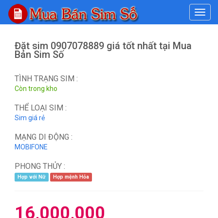
#
Đặt sim 0907078889 giá tốt nhất tại Mua
Bán Sim Số
TÌNH TRẠNG SIM :
Còn trong kho
THỂ LOẠI SIM :
Sim giá rẻ
MẠNG DI ĐỘNG :
MOBIFONE
PHONG THỦY :
Hợp với Nữ
Hợp mệnh Hỏa
16,000,000