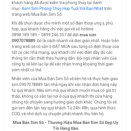
khách hàng đã được kiểm tra phong thủy tại danh
mục:
Xem Sim Phong Thủy Hợp Tuổi Với Bạn Nhất
trên
trang web Mua Bán Sim Số.
Khi đã chọn được cho mình một số điện thoại ưng ý, phù
hợp, quý khách hàng chỉ việc gọi về số hotline
0898.189.189 – 0899.246.357 để đặt
mua sim
0907078889
. Đó là cách nhanh và đơn giản nhất. Hoặc trên
trang web sẽ có sẵn ô ĐẶT MUA sau từng số điện thoại của
tất cả các nhà mạng, quý khách chỉ việc điền đầy đủ các
thông tin cần thiết theo hướng dẫn. Đội ngũ nhân viên của
công ty sẽ liên lạc lại để xác nhận trong khoảng thời gian
sớm nhất có thể.
Nhân viên của Mua Bán Sim Số sẽ liên hệ và thực hiện giao
sim 0907078889 tận nhà ngay khi xác nhận đơn hàng này
từ quý khách. Nếu sim mà quý khách muốn mua có giá trị
thấp, không có sẵn tại nơi ở của quý khách thì cửa hàng
chúng tôi chuyễn sang hướng giao dịch khác. Chúng tôi sẽ
gửi sim đến tận tay quý khách Từ 24h-48h, qua hình thức
COD, và nhờ dịch vụ chuyển phát nhanh thu tiền hộ.
Mua Bán Sim Số - Thương Hiệu Mua Bán Sim Số Đẹp Uy
Tín Hàng Đầu