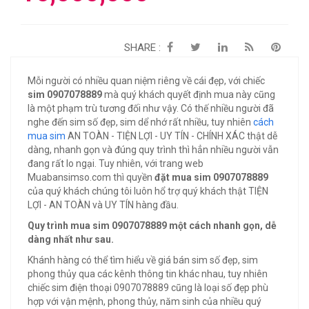
SHARE :
Mỗi người có nhiều quan niệm riêng về cái đẹp, với chiếc
sim 0907078889
mà quý khách quyết định mua này cũng
là một phạm trù tương đối như vậy. Có thế nhiều người đã
nghe đến sim số đẹp, sim dể nhớ rất nhiều, tuy nhiên
cách
mua sim
AN TOÀN - TIỆN LỢI - UY TÍN - CHÍNH XÁC thật dễ
dàng, nhanh gọn và đúng quy trình thì hẳn nhiều người vẫn
đang rất lo ngại. Tuy nhiên, với trang web
Muabansimso.com thì quyền
đặt mua sim 0907078889
của quý khách chúng tôi luôn hổ trợ quý khách thật TIỆN
LỢI - AN TOÀN và UY TÍN hàng đầu.
Quy trình mua sim 0907078889 một cách nhanh gọn, dễ
dàng nhất như sau.
Khánh hàng có thể tìm hiểu về giá bán sim số đẹp, sim
phong thủy qua các kênh thông tin khác nhau, tuy nhiên
chiếc sim điện thoại 0907078889 cũng là loại số đẹp phù
hợp với vận mệnh, phong thủy, năm sinh của nhiều quý