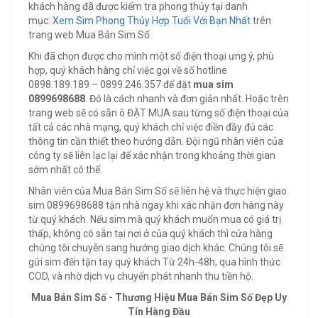
khách hàng đã được kiểm tra phong thủy tại danh
mục:
Xem Sim Phong Thủy Hợp Tuổi Với Bạn Nhất
trên
trang web Mua Bán Sim Số.
Khi đã chọn được cho mình một số điện thoại ưng ý, phù
hợp, quý khách hàng chỉ việc gọi về số hotline
0898.189.189 – 0899.246.357 để đặt
mua sim
0899698688
. Đó là cách nhanh và đơn giản nhất. Hoặc trên
trang web sẽ có sẵn ô ĐẶT MUA sau từng số điện thoại của
tất cả các nhà mạng, quý khách chỉ việc điền đầy đủ các
thông tin cần thiết theo hướng dẫn. Đội ngũ nhân viên của
công ty sẽ liên lạc lại để xác nhận trong khoảng thời gian
sớm nhất có thể.
Nhân viên của Mua Bán Sim Số sẽ liên hệ và thực hiện giao
sim 0899698688 tận nhà ngay khi xác nhận đơn hàng này
từ quý khách. Nếu sim mà quý khách muốn mua có giá trị
thấp, không có sẵn tại nơi ở của quý khách thì cửa hàng
chúng tôi chuyễn sang hướng giao dịch khác. Chúng tôi sẽ
gửi sim đến tận tay quý khách Từ 24h-48h, qua hình thức
COD, và nhờ dịch vụ chuyển phát nhanh thu tiền hộ.
Mua Bán Sim Số - Thương Hiệu Mua Bán Sim Số Đẹp Uy
Tín Hàng Đầu