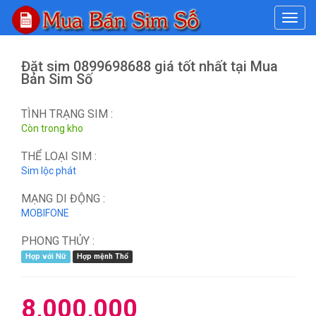
#
Đặt sim 0899698688 giá tốt nhất tại Mua
Bán Sim Số
TÌNH TRẠNG SIM :
Còn trong kho
THỂ LOẠI SIM :
Sim lộc phát
MẠNG DI ĐỘNG :
MOBIFONE
PHONG THỦY :
Hợp với Nữ
Hợp mệnh Thổ
8,000,000