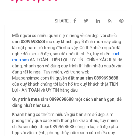
SHARE :
Mỗi người có nhiều quan niệm riêng về cái đẹp, với chiếc
sim 0899698688
mà quý khách quyết định mua này cũng
là một phạm trù tương đối như vậy. Có thế nhiều người đã
nghe đến sim số đẹp, sim dể nhớ rất nhiều, tuy nhiên
cách
mua sim
AN TOÀN - TIỆN LỢI - UY TÍN - CHÍNH XÁC thật dễ
dàng, nhanh gọn và đúng quy trình thì hẳn nhiều người vẫn
đang rất lo ngại. Tuy nhiên, với trang web
Muabansimso.com thì quyền
đặt mua sim 0899698688
của quý khách chúng tôi luôn hổ trợ quý khách thật TIỆN
LỢI - AN TOÀN và UY TÍN hàng đầu.
Quy trình mua sim 0899698688 một cách nhanh gọn, dễ
dàng nhất như sau.
Khánh hàng có thể tìm hiểu về giá bán sim số đẹp, sim
phong thủy qua các kênh thông tin khác nhau, tuy nhiên
chiếc sim điện thoại 0899698688 cũng là loại số đẹp phù
hợp với vận mệnh, phong thủy, năm sinh của nhiều quý